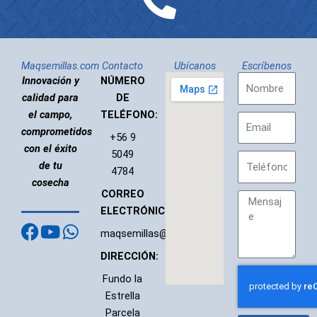
Maqsemillas.com
Contacto
Ubícanos
Escríbenos
NOMBRE
Innovación y
NÚMERO
calidad para
DE
el campo,
TELÉFONO:
Email
comprometidos
+56 9
con el éxito
5049
TELÉFONO
de tu
4784
cosecha
CORREO
MENSAJE
ELECTRÓNICO:
Facebook
Youtube
Whatsapp
maqsemillas@gmail.com
DIRECCIÓN:
Fundo la
Estrella
Parcela