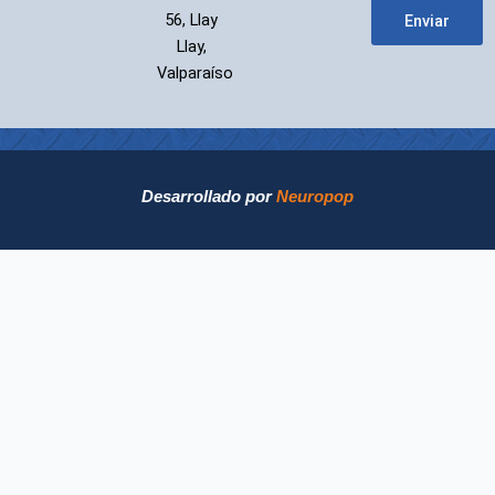
56, Llay
Enviar
Llay,
Valparaíso
Desarrollado por
Neuropop